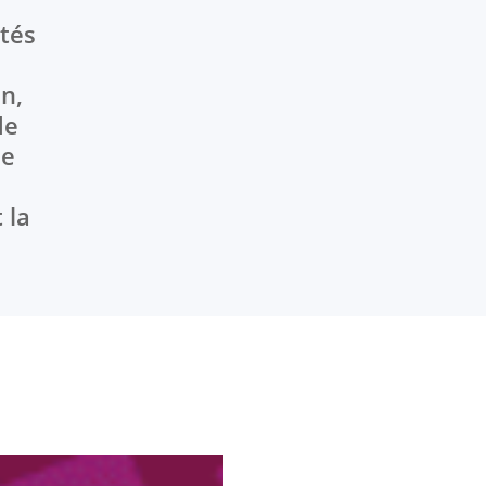
tés
en,
de
8e
 la